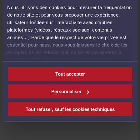
Nous utilisons des cookies pour mesurer la fréquentation
de notre site et pour vous proposer une expérience
Ce projet de loi ambitionne de réformer en
utilisateur fondée sur l’interactivité avec d’autres
profondeur le système de sanctions pénales, jugé
plateformes (vidéos, réseaux sociaux, contenus
trop complexe et illisible, au point de rendre la
animés…) Parce que le respect de votre vie privée est
justice incompréhensible pour les justiciables.
essentiel pour nous, nous vous laissons le choix de les
accepter, de les refuser tous ou de les paramétrer, à
La première phase de consultation organisée par
l’exception des cookies techniques strictement
la DAGC se termine en janvier. En février, la
nécessaires au fonctionnement du site.
seconde phase de consultation s'ouvrira et
Tout accepter
devrait permettre au CNB d'être consulté et
entendu sur ces positions notamment sur les
Personnaliser
questions ayant traits à la régulation carcérale.
Tout refuser, sauf les cookies techniques