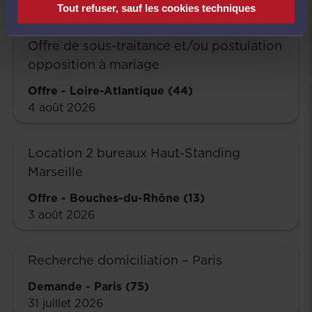
4 août 2026
Tout refuser, sauf les cookies techniques
Offre de sous-traitance et/ou postulation
opposition à mariage
Offre
-
Loire-Atlantique (44)
4 août 2026
Location 2 bureaux Haut-Standing
Marseille
Offre
-
Bouches-du-Rhône (13)
3 août 2026
Recherche domiciliation – Paris
Demande
-
Paris (75)
31 juillet 2026