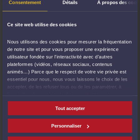
Consentement
Détails
À propos des cook
Location d'un bureau en Presqu'Ile - Lyon
Ce site web utilise des cookies
Offre
-
Rhône (69)
4 août 2026
Nous utilisons des cookies pour mesurer la fréquentation
de notre site et pour vous proposer une expérience
CHERCHE A EFFECTUER DE LA SOUS
utilisateur fondée sur l’interactivité avec d’autres
TRAITANCE
plateformes (vidéos, réseaux sociaux, contenus
animés…) Parce que le respect de votre vie privée est
Offre
-
Bouches-du-Rhône (13)
essentiel pour nous, nous vous laissons le choix de les
4 août 2026
accepter, de les refuser tous ou de les paramétrer, à
l’exception des cookies techniques strictement
nécessaires au fonctionnement du site.
RECRUTEMENT AVOCAT
Tout accepter
COLLABORATEUR (H/F) à
MONTPELLIER - Activité judiciaire
Personnaliser
Offre
-
Hérault (34)