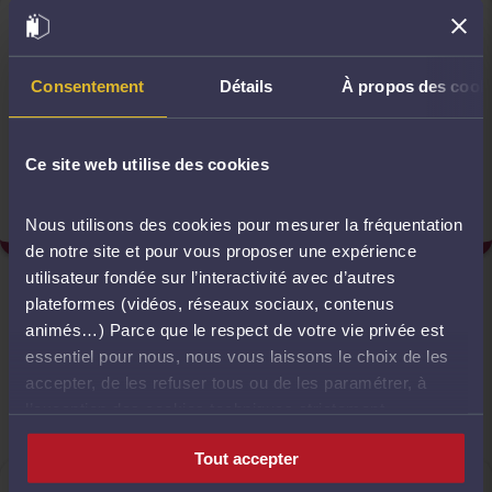
Document(s) réservé(s) aux
avocats
Consentement
Détails
À propos des cook
Présentation - Budget CNB
Ce site web utilise des cookies
2025
Nous utilisons des cookies pour mesurer la fréquentation
de notre site et pour vous proposer une expérience
utilisateur fondée sur l’interactivité avec d’autres
Budget 2024
plateformes (vidéos, réseaux sociaux, contenus
animés…) Parce que le respect de votre vie privée est
essentiel pour nous, nous vous laissons le choix de les
accepter, de les refuser tous ou de les paramétrer, à
l’exception des cookies techniques strictement
nécessaires au fonctionnement du site.
Tout accepter