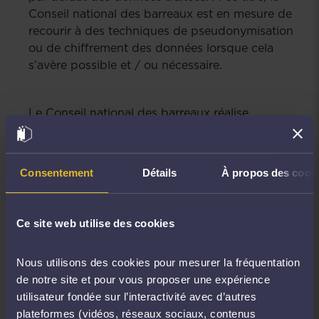
Conseil national des barreaux est en mesure de
recourir à des techniques de pseudonymisation
ou de chiffrement des données lorsque cela
s’avère possible et / ou nécessaire.
Le Conseil national des barreaux réalise
également des audits de sécurité de ses
systèmes d’information et de ses prestataires de
manière régulière afin de contrôler le maintien de
Consentement
Détails
À propos des cook
ses exigences de sécurité.
Ce site web utilise des cookies
2. Choisir nos sous-traitants
scrupuleusement
Nous utilisons des cookies pour mesurer la fréquentation
de notre site et pour vous proposer une expérience
Le Conseil national des barreaux choisit ses
utilisateur fondée sur l’interactivité avec d’autres
partenaires, qualifiés de « sous-traitants » au
plateformes (vidéos, réseaux sociaux, contenus