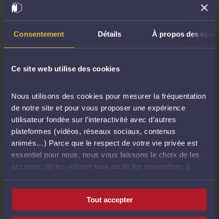
l'est également par les services en ligne
déployés via eBarreau par la profession autour
de sa mise en oeuvre pour lui conférer une
Consentement
Détails
À propos des cook
souplesse et une sécurité ...
En savoir plus
Ce site web utilise des cookies
Nous utilisons des cookies pour mesurer la fréquentation
de notre site et pour vous proposer une expérience
utilisateur fondée sur l’interactivité avec d’autres
plateformes (vidéos, réseaux sociaux, contenus
animés…) Parce que le respect de votre vie privée est
essentiel pour nous, nous vous laissons le choix de les
accepter, de les refuser tous ou de les paramétrer, à
l’exception des cookies techniques strictement
nécessaires au fonctionnement du site.
Sceau de l'acte d'avocat
Tout accepter