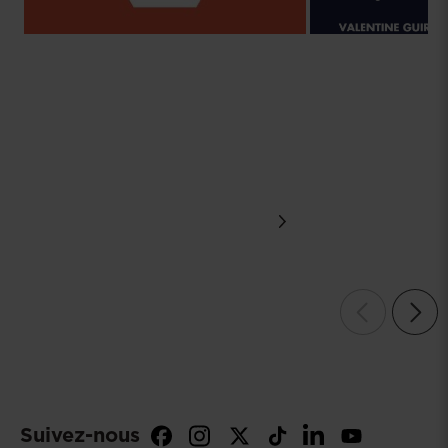
🏆️ Félicitations à l'équipe de
[#Justice] Cett
l'@SorbonneParis1, lauréate de
CNB a été audi
la 41e édition du concours de
reprises au Sén
plaidoiries René Cassin à la
Justice crimine
@ECHR_CEDH !👏 Le CNB,...
de réaffirmer l'
Voir plus
Suivez-nous