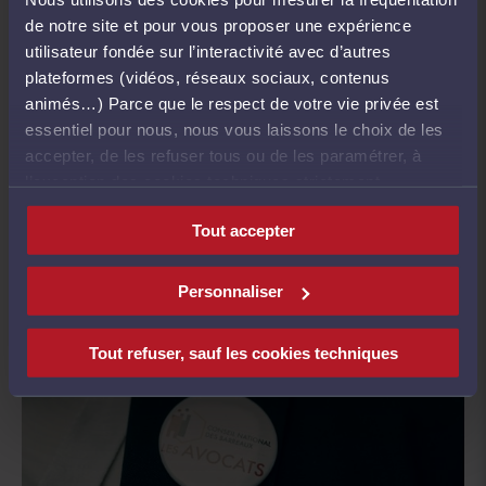
de notre site et pour vous proposer une expérience
utilisateur fondée sur l’interactivité avec d’autres
plateformes (vidéos, réseaux sociaux, contenus
animés…) Parce que le respect de votre vie privée est
CNB x DGFIP : la facturation électronique
essentiel pour nous, nous vous laissons le choix de les
accepter, de les refuser tous ou de les paramétrer, à
l’exception des cookies techniques strictement
2 avr. 2026
nécessaires au fonctionnement du site.
Visionner
Tout accepter
Personnaliser
Tout refuser, sauf les cookies techniques