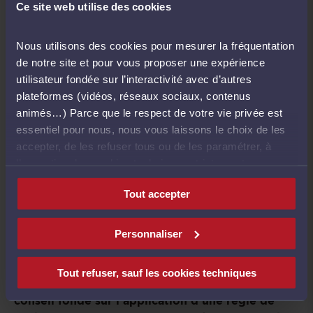
Ce site web utilise des cookies
La suppression du terme « intellectuelle »
, afin
d’élargir la définition et d’intégrer les
Nous utilisons des cookies pour mesurer la fréquentation
consultations réalisées par des systèmes
de notre site et pour vous proposer une expérience
automatisés, conformément à la
utilisateur fondée sur l’interactivité avec d’autres
recommandation (n°9) du
rapport de la Mission
plateformes (vidéos, réseaux sociaux, contenus
PERBEN
, tout en maintenant la responsabilité et
animés…) Parce que le respect de votre vie privée est
la validation par un professionnel du droit.
essentiel pour nous, nous vous laissons le choix de les
accepter, de les refuser tous ou de les paramétrer, à
l’exception des cookies techniques strictement
nécessaires au fonctionnement du site.
L’Assemblée générale s’est prononcée en faveur de
Tout accepter
la suppression du terme « intellectuelle », dans la
définition désormais libellée :
Personnaliser
La consultation juridique consiste en une
prestation personnalisée tendant, sur une
Tout refuser, sauf les cookies techniques
question posée, à la fourniture d’un avis ou d’un
conseil fondé sur l’application d’une règle de