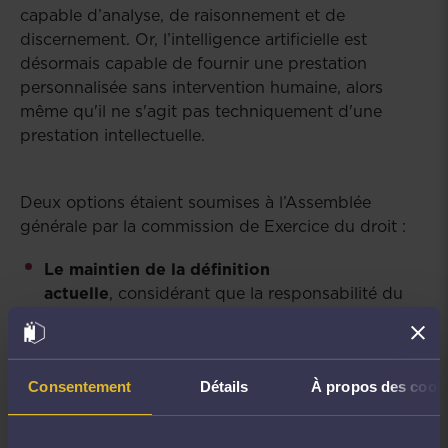
capable d’analyse, de raisonnement et de
discernement. Or, l’intelligence artificielle est
désormais capable de fournir une prestation
personnalisée sans intervention humaine, alors
même qu'il ne s'agit pas techniquement d'une
prestation intellectuelle.
Deux options étaient soumises à l’Assemblée
générale par la commission de Exercice du droit :
Le maintien de la définition
actuelle
, considérant que la responsabilité du
conseil juridique demeure pleinement humaine,
même en cas d’utilisation d’outils automatisés.
Selon les partisans de cette option, l’enjeu ne
Consentement
Détails
À propos des cook
réside pas dans l’utilisation d’un outil
d’intelligence d’artificielle mais dans la qualité de
son utilisateur ou de son exploitant.