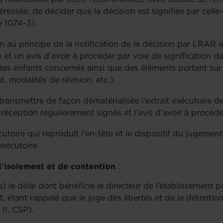
ressée, de décider que la décision est signifiée par celle-c
e 1074-3).
n au principe de la notification de la décision par LRAR a
on et un avis d'avoir à procéder par voie de signification d
des enfants concernés ainsi que des éléments portant sur la
 modalités de révision, etc.).
e transmettre de façon dématérialisée l’extrait exécutoire de
ception régulièrement signés et l’avis d'avoir à procéder
xécutoire qui reproduit l'en-tête et le dispositif du jugeme
exécutoire.
'
isolement et de contention
:
) le délai dont bénéficie le directeur de l’établissement p
t, étant rappelé que le juge des libertés et de la détentio
II, CSP).