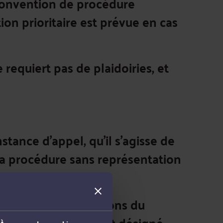
 convention de procédure
tion prioritaire est prévue en cas
requiert pas de plaidoiries, et
instance d’appel
, qu’il s’agisse de
la procédure sans représentation
délai
et les attributions du
ambre ou du magistrat désigné