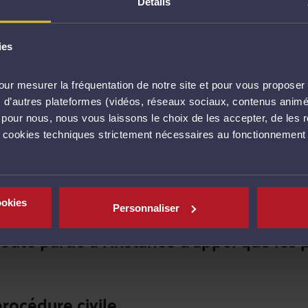
Détails
ies
lement de la
procédure ordinaire avec m
mise en état
ur mesurer la fréquentation de notre site et pour vous proposer 
vec d’autres plateformes (vidéos, réseaux sociaux, contenus ani
 modifications apportées par le décret a
l pour nous, nous vous laissons le choix de les accepter, de les 
s cookies techniques strictement nécessaires au fonctionnement 
aille les effets en procédure ordinaire a
ookies
odélisation des conclusions en appel, ta
Personnaliser
oute partie à l’instance d’appel que les 
procédure civile