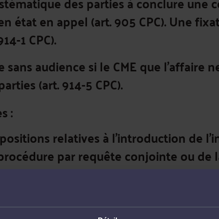
systématique des parties à conclure une
en état en appel (art. 905 CPC). Une fixa
 914-1 CPC).
sans audience si le CME que l'affaire ne 
arties (art. 914-5 CPC).
s :
positions relatives à
l’introduction de l’
a procédure par requête conjointe ou de 
ulement de la
procédure ordinaire à bref 
truction (pouvoirs du président de la ch