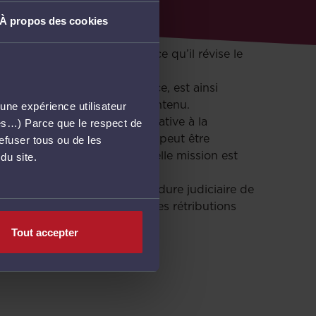
À propos des cookies
ives à l'aide juridique en ce qu’il révise le
 et les autres cas de divorce, est ainsi
ur ces missions est donc maintenu.
une expérience utilisateur
1547 du 18 novembre 2016 relative à la
més…) Parce que le respect de
tion, l’aide juridictionnelle peut être
refuser tous ou de les
re participative. Cette nouvelle mission est
du site.
de 12 % au minimum, la procédure judiciaire de
ès vous montre l’évolution des rétributions
Tout accepter