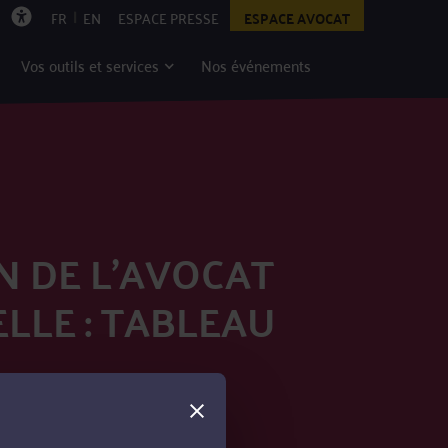
|
FR
EN
ESPACE PRESSE
ESPACE AVOCAT
Vos outils et services
Nos événements
 DE L’AVOCAT
LLE : TABLEAU