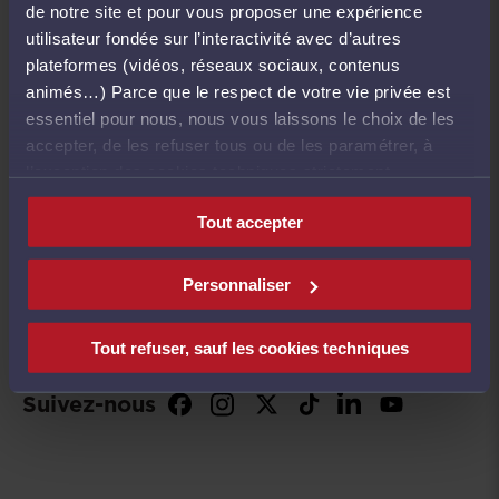
de notre site et pour vous proposer une expérience
d’un statut d’avocat salarié d’une entreprise tel que
utilisateur fondée sur l’interactivité avec d’autres
préconisé dans cet avant-projet.
plateformes (vidéos, réseaux sociaux, contenus
animés…) Parce que le respect de votre vie privée est
essentiel pour nous, nous vous laissons le choix de les
Contact presse :
accepter, de les refuser tous ou de les paramétrer, à
l’exception des cookies techniques strictement
Coraline Vastra
-
c.vastra@cnb.avocat.fr
- 06 79 08
nécessaires au fonctionnement du site.
18 71
Tout accepter
Personnaliser
Tout refuser, sauf les cookies techniques
Suivez-nous