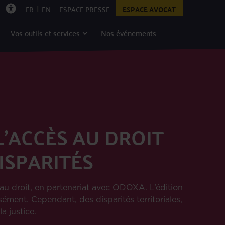
|
FR
EN
ESPACE PRESSE
ESPACE AVOCAT
Vos outils et services
Nos événements
L’ACCÈS AU DROIT
ISPARITÉS
au droit, en partenariat avec ODOXA. L’édition
ément. Cependant, des disparités territoriales,
a justice.