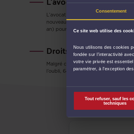
L’avocat, référence jur
Consentement
L’avocat demeure le professionnel priv
nouveaux réflexes émergent : 34 % pri
an) pour obtenir des informations jur
Ce site web utilise des cook
Droits numériques : une
Nous utilisons des cookies po
fondée sur l’interactivité a
votre vie privée est essentie
Malgré ce recours au numérique, les F
paramétrer, à l’exception de
l’oubli, 64 % sur l’utilisation des outil
Tout refuser, sauf les c
techniques