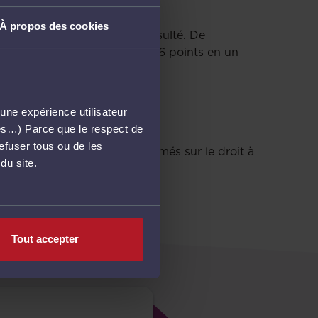
À propos des cookies
itige et 47 % en ont déjà consulté. De
recours aux IA génératives (+6 points en un
une expérience utilisateur
més…) Parce que le respect de
refuser tous ou de les
 : 70 % se sentent mal informés sur le droit à
du site.
Tout accepter