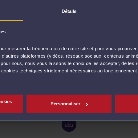
idique… mais le numérique s’impose
Détails
ilégié : 63 % des Français feraient appel à lui en cas de l
vilégient désormais les recherches en ligne, et 10 % ont 
idiques.
ies
 information encore insuffisante
ur mesurer la fréquentation de notre site et pour vous proposer 
vec d’autres plateformes (vidéos, réseaux sociaux, contenus ani
l pour nous, nous vous laissons le choix de les accepter, de les 
rançais affirment manquer de connaissances en la matière
s cookies techniques strictement nécessaires au fonctionnement 
s IA, et 62 % sur l’usurpation d’identité en ligne.
ookies
Personnaliser