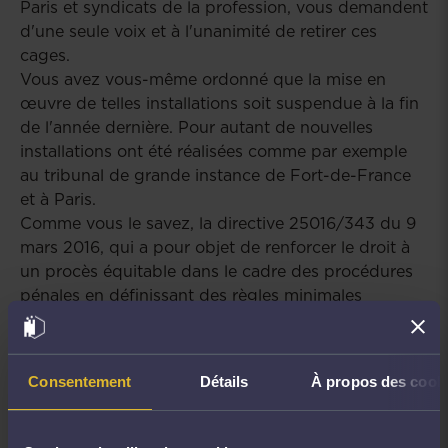
Paris et syndicats de la profession, vous demandent
d'une seule voix et à l'unanimité de retirer ces
cages.
Vous avez vous-même ordonné que la mise en
œuvre de telles installations soit suspendue à la fin
de l'année dernière. Pour autant de nouvelles
installations ont été réalisées comme par exemple
au tribunal de grande instance de Fort-de-France
et à Paris.
Comme vous le savez, la directive 25016/343 du 9
mars 2016, qui a pour objet de renforcer le droit à
un procès équitable dans le cadre des procédures
pénales en définissant des règles minimales
communes concernant certains aspects de la
présomption d'innocence et le droit d'assister à son
procès, devait faire l'objet d'une transposition dans
Consentement
Détails
À propos des cook
l'ordre juridique français au plus tard le 1er avril
2018.
La directive prévoit notamment que les autorités