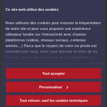
depuis le 24 février 2021)
Ce site web utilise des cookies
Dans la partie « cour d’appel », vous devez
sélectionner au préalable la juridiction à laquelle
Nous utilisons des cookies pour mesurer la fréquentation
vous souhaitez envoyer un message dans le cadre
de notre site et pour vous proposer une expérience
d’une procédure d’appel.
utilisateur fondée sur l’interactivité avec d’autres
Ensuite vous pouvez entamer la procédure comme
plateformes (vidéos, réseaux sociaux, contenus
habituellement.
animés…) Parce que le respect de votre vie privée est
essentiel pour nous, nous vous laissons le choix de les
accepter, de les refuser tous ou de les paramétrer, à
l’exception des cookies techniques strictement
nécessaires au fonctionnement du site.
Fonctionnement sur la nouvelle
Tout accepter
version d’e-Barreau
Personnaliser
La cour d'appel de rattachement de l'avocat
s'affiche par défaut.
Tout refuser, sauf les cookies techniques
Vous pouvez rechercher toutes les cours d’appel