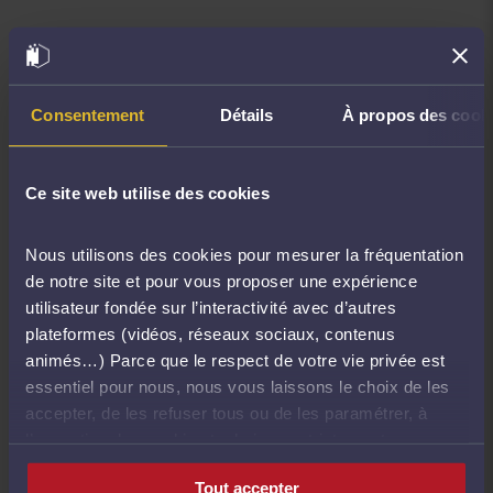
>Droit des affaires
Le programme fixé par l’arrêté du 17 octobre 2016
indique : « Fonds de commerce ».
Consentement
Détails
À propos des cook
Ceci inclut la vente du fonds du commerce, le
nantissement du fonds de commerce, la location-
Ce site web utilise des cookies
gérance et le bail commercial.
>Droit international et européen
Nous utilisons des cookies pour mesurer la fréquentation
de notre site et pour vous proposer une expérience
utilisateur fondée sur l’interactivité avec d’autres
Le programme fixé par l’arrêté du 17 octobre 2016
plateformes (vidéos, réseaux sociaux, contenus
indique :
« Droit international privé (y compris le
animés…) Parce que le respect de votre vie privée est
droit international privé de l'Union européenne)
essentiel pour nous, nous vous laissons le choix de les
»
.
accepter, de les refuser tous ou de les paramétrer, à
Ceci inclut le droit de la nationalité.
l’exception des cookies techniques strictement
nécessaires au fonctionnement du site.
>Droit fiscal
Tout accepter