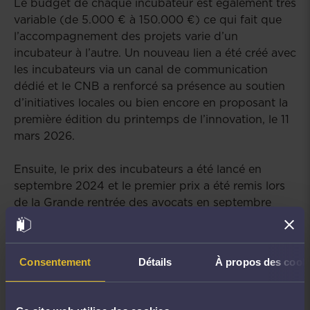
Le budget de chaque incubateur est également très
variable (de 5.000 € à 150.000 €) ce qui fait que
l’accompagnement des projets varie d’un
incubateur à l’autre. Un nouveau lien a été créé avec
les incubateurs via un canal de communication
dédié et le CNB a renforcé sa présence au soutien
d’initiatives locales ou bien encore en proposant la
première édition du printemps de l’innovation, le 11
mars 2026.
Ensuite, le prix des incubateurs a été lancé en
septembre 2024 et le premier prix a été remis lors
de la Grande rentrée des avocats en septembre
2025. Pour la première édition du concours, huit
équipes ont postulé à parité entre Paris et la
province (Aix-en-Provence, Lyon, Marseille-Nantes
Consentement
Détails
À propos des cook
et Montpellier). Deux prix ont été remis : le prix des
incubateurs au projet BAMMA (
https://bamma.fr/
)
et un prix spécial du jury à LIBELAW