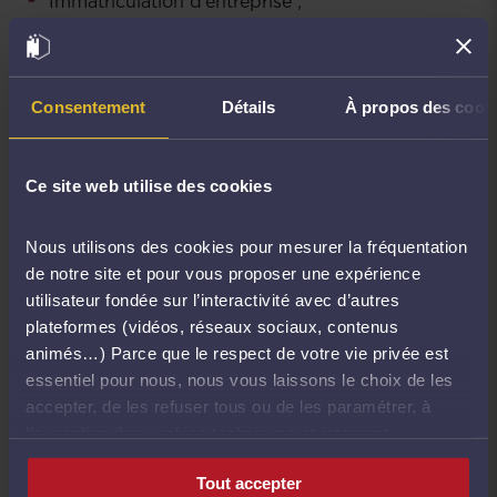
Immatriculation d’entreprise ;
Modification d’entreprise ;
Dépôt d’actes ;
Consentement
Détails
À propos des cook
Radiation d’entreprise.
Ce site web utilise des cookies
Nous utilisons des cookies pour mesurer la fréquentation
de notre site et pour vous proposer une expérience
utilisateur fondée sur l’interactivité avec d’autres
Connexion au système d’immatriculation de
plateformes (vidéos, réseaux sociaux, contenus
animés…) Parce que le respect de votre vie privée est
véhicules
essentiel pour nous, nous vous laissons le choix de les
accepter, de les refuser tous ou de les paramétrer, à
Le système d’immatriculation des véhicules (SIV), le
l’exception des cookies techniques strictement
système d’information télépaiement et certains
nécessaires au fonctionnement du site.
services de l’agence nationales des titres sécurisés
Tout accepter
nécessites un certificat électronique RGS** étoiles