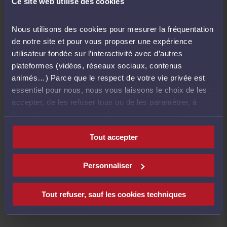
Ce site web utilise des cookies
médiation : partage d’outils de formation et de
communication entre les différents acteurs,
Nous utilisons des cookies pour mesurer la fréquentation
organisation de formations et conférences dédiées,
de notre site et pour vous proposer une expérience
mais aussi mobilisation des barreaux, des tribunaux
utilisateur fondée sur l’interactivité avec d’autres
et des cours pour signer, localement, des
plateformes (vidéos, réseaux sociaux, contenus
conventions médiation et engager conjointement
animés…) Parce que le respect de votre vie privée est
des expérimentations dans ce domaine.
essentiel pour nous, nous vous laissons le choix de les
Cinq après, Sylvain Humbert, secrétaire général
accepter, de les refuser tous ou de les paramétrer, à
adjoint du Conseil d’État et Hirbod Dehghani-Azar,
l’exception des cookies techniques strictement
avocat, médiateur et responsable de la commission
nécessaires au fonctionnement du site.
MARD (Modes amiables de règlement des
Tout accepter
différends) du CNB reviennent sur le bilan et les
actions menées et à venir dans le cadre de cette
Personnaliser
convention.
Tout refuser, sauf les cookies techniques