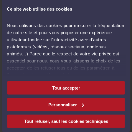
leviers de communication digitale seront activés tels
qu'une campagne publicitaire animée ou encore,
Ce site web utilise des cookies
une campagne radio. Ils seront à découvrir dans un
second temps.
Nous utilisons des cookies pour mesurer la fréquentation
de notre site et pour vous proposer une expérience
utilisateur fondée sur l’interactivité avec d’autres
plateformes (vidéos, réseaux sociaux, contenus
animés…) Parce que le respect de votre vie privée est
essentiel pour nous, nous vous laissons le choix de les
accepter, de les refuser tous ou de les paramétrer, à
l’exception des cookies techniques strictement
nécessaires au fonctionnement du site.
Tout accepter
Personnaliser
Tout refuser, sauf les cookies techniques