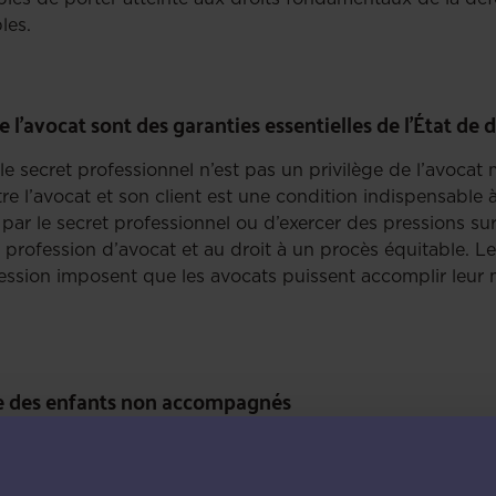
bles.
 l’avocat sont des garanties essentielles de l’État de d
le secret professionnel n’est pas un privilège de l’avoca
re l’avocat et son client est une condition indispensable à
par le secret professionnel ou d’exercer des pressions sur
a profession d’avocat et au droit à un procès équitable. 
fession imposent que les avocats puissent accomplir leur 
ise des enfants non accompagnés
 les pratiques dénoncées concernent des enfants étrange
 Pour ces enfants, l’accès à une assistance juridique indé