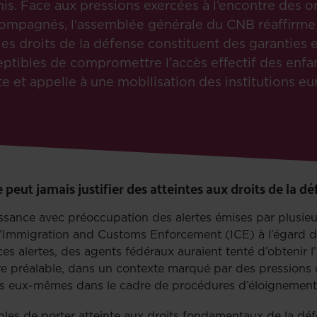
s. Face aux pressions exercées à l’encontre des o
ompagnés, l'assemblée générale du CNB réaffirme 
es droits de la défense constituent des garanties ess
tibles de compromettre l’accès effectif des enfan
e et appelle à une mobilisation des institutions eu
 peut jamais justifier des atteintes aux droits de la d
issance avec préoccupation des alertes émises par plusieu
’Immigration and Customs Enforcement (ICE) à l’égard de
 alertes, des agents fédéraux auraient tenté d’obtenir l’
ire préalable, dans un contexte marqué par des pressions cr
ants eux-mêmes dans le cadre de procédures d’éloignement
bles de porter atteinte aux droits fondamentaux de la déf