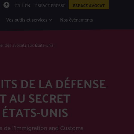
|
FR
EN
ESPACE PRESSE
ESPACE AVOCAT
Vos outils et services
Nos événements
el des avocats aux États-Unis
ITS DE LA DÉFENSE
T AU SECRET
 ÉTATS-UNIS
les de l’Immigration and Customs