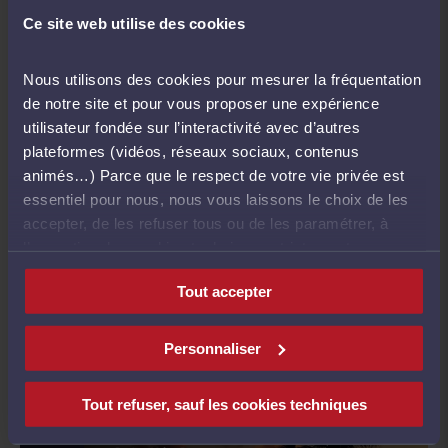
Ce site web utilise des cookies
Nous utilisons des cookies pour mesurer la fréquentation
de notre site et pour vous proposer une expérience
utilisateur fondée sur l’interactivité avec d’autres
plateformes (vidéos, réseaux sociaux, contenus
animés…) Parce que le respect de votre vie privée est
essentiel pour nous, nous vous laissons le choix de les
accepter, de les refuser tous ou de les paramétrer, à
Interface d'e-Actes
l’exception des cookies techniques strictement
21 octobre :
nécessaires au fonctionnement du site.
Tout accepter
Lancement de la nouvelle version d'e-Barreau,
qui évolue et passe d’un outil de messagerie à
Personnaliser
un véritable outil de gestion des affaires suivies
par un avocat qu’elles soient judiciaires ou non ;
Tout refuser, sauf les cookies techniques