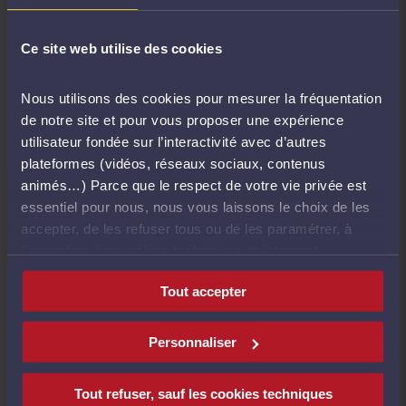
Au-delà du déploiement de ProConnect, il s’agira
également de suivre de près les évolutions
Ce site web utilise des cookies
européennes, notamment le projet de
European
Business Wallet
, appelé à devenir un outil majeur
Nous utilisons des cookies pour mesurer la fréquentation
de l’identité numérique des entreprises au sein de
de notre site et pour vous proposer une expérience
l’Union européenne.
utilisateur fondée sur l’interactivité avec d’autres
plateformes (vidéos, réseaux sociaux, contenus
animés…) Parce que le respect de votre vie privée est
Ce contenu est bloqué.
Cliquez ici pour
essentiel pour nous, nous vous laissons le choix de les
accepter les cookies
.
accepter, de les refuser tous ou de les paramétrer, à
l’exception des cookies techniques strictement
nécessaires au fonctionnement du site.
Tout accepter
Personnaliser
DOCUMENT(S) RÉSERVÉ(S)
AUX AVOCATS
Tout refuser, sauf les cookies techniques