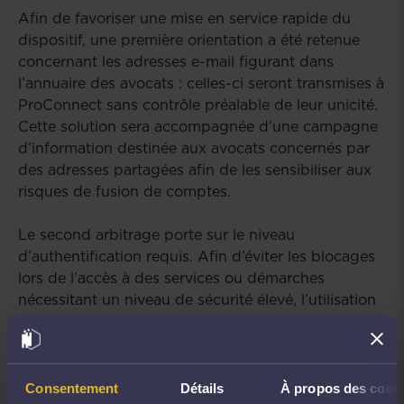
Afin de favoriser une mise en service rapide du
dispositif, une première orientation a été retenue
concernant les adresses e-mail figurant dans
l’annuaire des avocats : celles-ci seront transmises à
ProConnect sans contrôle préalable de leur unicité.
Cette solution sera accompagnée d’une campagne
d’information destinée aux avocats concernés par
des adresses partagées afin de les sensibiliser aux
risques de fusion de comptes.
Le second arbitrage porte sur le niveau
d’authentification requis. Afin d’éviter les blocages
lors de l’accès à des services ou démarches
nécessitant un niveau de sécurité élevé, l’utilisation
de la clé Avocat sera imposée dès la connexion à
ProConnect. Ce choix vise à garantir un parcours
utilisateur fluide et à renforcer la sécurité des
échanges avec les services de l’État.
Consentement
Détails
À propos des cook