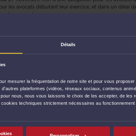
r les avocats débutant leur exercice, et dans un délai de
s autres avocats.
de la décision à caractère normatif n° 2023-003 du 7 déc
 de 3 heures au profit des élèves avocats.
Détails
e contenu est bloqué.
Cliquez ici pour accepter les cooki
ies
ur mesurer la fréquentation de notre site et pour vous proposer 
vec d’autres plateformes (vidéos, réseaux sociaux, contenus ani
l pour nous, nous vous laissons le choix de les accepter, de les 
s cookies techniques strictement nécessaires au fonctionnement 
CUMENT(S) RÉSERVÉ(S) AUX AVOC
ookies
Personnaliser