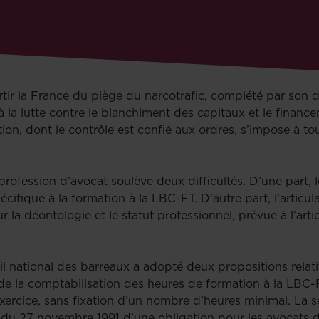
rtir la France du piège du narcotrafic, complété par son 
à la lutte contre le blanchiment des capitaux et le finan
tion, dont le contrôle est confié aux ordres, s’impose à to
 profession d’avocat soulève deux difficultés. D’une part,
fique à la formation à la LBC-FT. D’autre part, l’articula
r la déontologie et le statut professionnel, prévue à l’ar
 national des barreaux a adopté deux propositions relativ
e la comptabilisation des heures de formation à la LBC-FT
rcice, sans fixation d’un nombre d’heures minimal. La se
 du 27 novembre 1991 d’une obligation pour les avocats de