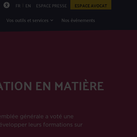
|
FR
EN
ESPACE PRESSE
ESPACE AVOCAT
Vos outils et services
Nos événements
ATION EN MATIÈRE
semblée générale a voté une
développer leurs formations sur