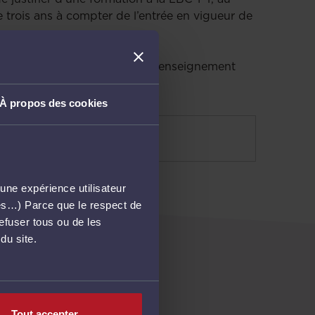
 trois ans à compter de l’entrée en vigueur de
embre 2023 afin de prévoir un enseignement
À propos des cookies
es
.
une expérience utilisateur
més…) Parce que le respect de
refuser tous ou de les
du site.
ATS
Tout accepter