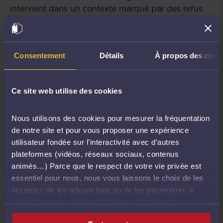
intervient dans un contexte marqué par des refus
répétés de demande d’aide juridictionnelle
provisoire et des contestations ayant donné lieu à
des demandes de récusation.
Consentement
Détails
À propos des cook
Dans ce cadre, une procédure fondée sur l’article
40 du code de procédure pénale a été engagée,
Ce site web utilise des cookies
conduisant à la convocation de plusieurs avocats
par les services de police.
Nous utilisons des cookies pour mesurer la fréquentation
Par cette résolution, le CNB rappelle que le recours
de notre site et pour vous proposer une expérience
aux voies de droit, notamment la récusation,
utilisateur fondée sur l’interactivité avec d’autres
constitue une garantie du procès équitable et qu’il
plateformes (vidéos, réseaux sociaux, contenus
ne saurait être assimilé à une infraction pénale sans
animés…) Parce que le respect de votre vie privée est
porter atteinte aux droits de la défense et à l’État
essentiel pour nous, nous vous laissons le choix de les
de droit.
accepter, de les refuser tous ou de les paramétrer, à
l’exception des cookies techniques strictement
nécessaires au fonctionnement du site.