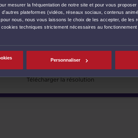
ur mesurer la fréquentation de notre site et pour vous proposer 
vec d’autres plateformes (vidéos, réseaux sociaux, contenus ani
l pour nous, nous vous laissons le choix de les accepter, de les 
s cookies techniques strictement nécessaires au fonctionnement 
À TÉLÉCHARGER
ookies
Personnaliser
Télécharger la résolution