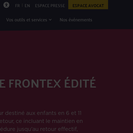
|
FR
EN
ESPACE PRESSE
ESPACE AVOCAT
Vos outils et services
Nos événements
DE FRONTEX ÉDITÉ
 destiné aux enfants en 6 et 11
tour, ce incluant le maintien en
édure jusqu’au retour effectif,