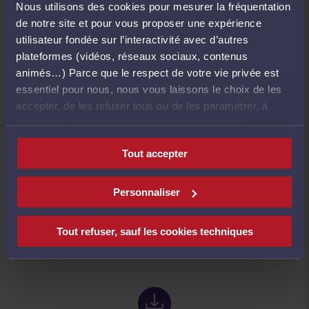
Le CNB alerte également sur l’apparence de
Nous utilisons des cookies pour mesurer la fréquentation
confusion générée entre les institutions judiciaire et
de notre site et pour vous proposer une expérience
pénitentiaire. Enfin, le CNB regrette l’absence de
utilisateur fondée sur l’interactivité avec d’autres
concertation préalable avec la profession d’avocat
plateformes (vidéos, réseaux sociaux, contenus
et les barreaux concernés.
animés…) Parce que le respect de votre vie privée est
essentiel pour nous, nous vous laissons le choix de les
Le CNB réaffirme son attachement aux principes
accepter, de les refuser tous ou de les paramétrer, à
fondamentaux de la justice pénale et appelle à ce
l’exception des cookies techniques strictement
que les impératifs de sécurité et de gestion ne
nécessaires au fonctionnement du site.
prévalent pas sur les garanties essentielles du
Tout accepter
procès équitable.
Personnaliser
Ce contenu est bloqué.
Cliquez ici pour
Tout refuser, sauf les cookies techniques
accepter les cookies
.