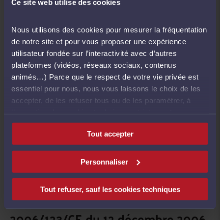
contenu respectant les obligations
Ce site web utilise des cookies
d’information posées par le RIN
Nous utilisons des cookies pour mesurer la fréquentation
(article 10.2).
de notre site et pour vous proposer une expérience
Il s’ensuit que ces restrictions sont
utilisateur fondée sur l’interactivité avec d’autres
plateformes (vidéos, réseaux sociaux, contenus
proportionnées aux raisons
animés…) Parce que le respect de votre vie privée est
impérieuses d’intérêt général de
essentiel pour nous, nous vous laissons le choix de les
accepter, de les refuser tous ou de les paramétrer, à
protection de l’indépendance, de la
l’exception des cookies techniques strictement
dignité et de l’intégrité de la
nécessaires au fonctionnement du site.
Tout accepter
profession d’avocat d’une part, et
de bonne information du client
Personnaliser
d’autre part. Elles sont donc
Tout refuser, sauf les cookies techniques
compatibles avec la directive
2006/123/CE du 12 décembre 2006