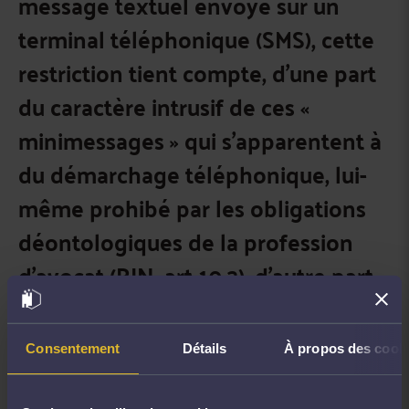
message textuel envoyé sur un
terminal téléphonique (SMS), cette
restriction tient compte, d’une part
du caractère intrusif de ces «
minimessages » qui s’apparentent à
du démarchage téléphonique, lui-
même prohibé par les obligations
déontologiques de la profession
d’avocat (RIN, art 10.3), d’autre part,
de ce que, par leurs caractéristiques,
ces « minimessages » ne permettent
Consentement
Détails
À propos des cook
pas d’assurer, dans tous les cas, un