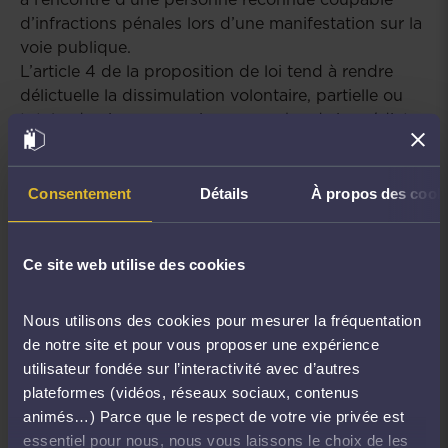
d’infractions pénales lors d’une manifestation sur la
voie publique.
L’article 4 de la proposition de loi tend à rendre
délictuelle la dissimulation volontaire, partielle ou
totale, du visage, au sein ou aux abords immédiats
d’une manifestation sur la voie publique. La
création d’un tel délit est inutile et même
disproportionnée s’agissant des sanctions
Consentement
Détails
À propos des cook
encourues, un an d’emprisonnement et 15.000€
d’amende.
Actuellement, l’interpellation au cours d’une
Ce site web utilise des cookies
manifestation d’une personne au visage dissimulé
n’est autorisée que s’il y a eu commission ou
Nous utilisons des cookies pour mesurer la fréquentation
tentative de commission d’un délit. La
de notre site et pour vous proposer une expérience
condamnation de la personne ainsi interpellée ne
utilisateur fondée sur l’interactivité avec d’autres
peut intervenir que s’il est apporté la preuve qu’elle
plateformes (vidéos, réseaux sociaux, contenus
a volontairement masqué son visage, afin de ne pas
animés…) Parce que le respect de votre vie privée est
être identifiée et qu’il existe des circonstances de
essentiel pour nous, nous vous laissons le choix de les