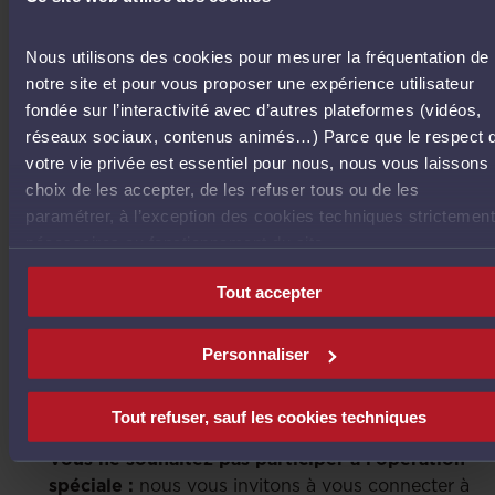
solidarité. En fonction de vos disponibilités, vous
pourrez librement accepter ou refuser les
Nous utilisons des cookies pour mesurer la fréquentation de
demandes de conférences téléphoniques qui
notre site et pour vous proposer une expérience utilisateur
vous seront adressées. Ces demandes se feront
fondée sur l’interactivité avec d’autres plateformes (vidéos,
en fonction de (vos) spécialisation(s) déclarées.
réseaux sociaux, contenus animés…) Parce que le respect 
votre vie privée est essentiel pour nous, nous vous laissons 
Vous n’êtes pas encore inscrit(e) sur avocat.fr
choix de les accepter, de les refuser tous ou de les
:
rejoignez la première plateforme de mise en
paramétrer, à l’exception des cookies techniques strictement
relation des avocats et de leurs clients. Pour
nécessaires au fonctionnement du site.
vous inscrire sur avocat.fr connectez-vous sur* :
https://consultation.avocat.fr/inscription/internaut
Tout accepter
Dès votre inscription finalisée, vous recevrez des
notifications pour des échanges, que vous pourrez
Personnaliser
accepter ou non en fonction de votre disponibilité.
(*La création de votre espace avocat se fait par e-
Tout refuser, sauf les cookies techniques
Dentitas)
Vous ne souhaitez pas participer à l’opération
spéciale :
nous vous invitons à vous connecter à