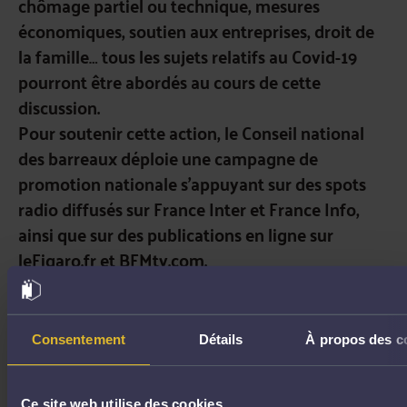
chômage partiel ou technique, mesures
économiques, soutien aux entreprises, droit de
la famille… tous les sujets relatifs au Covid-19
pourront être abordés au cours de cette
discussion.
Pour soutenir cette action, le Conseil national
des barreaux déploie une campagne de
promotion nationale s’appuyant sur des spots
radio diffusés sur France Inter et France Info,
ainsi que sur des publications en ligne sur
leFigaro.fr et BFMtv.com.
Comment cela fonctionne-t-il ?
Vous êtes déjà inscrit(e) sur avocat.fr :
comme
Consentement
Détails
À propos des c
l’ensemble des 14 000 confrères inscrits sur
avocat.fr
vous allez être contacté par le CNB
pour participer à cette campagne nationale de
Ce site web utilise des cookies