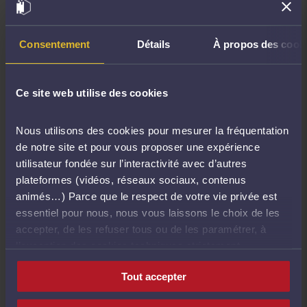
l’issue d’un appel à candidatures lancé le 14 juin
2017.
Consentement
Détails
À propos des cook
Le choix de l’une de ces deux offres permettra aux
cabinets qui le souhaitent de rationaliser les coûts
et de bénéficier d’une réponse harmonisée aux
Ce site web utilise des cookies
problématiques spécifiques auxquelles est
confrontée la profession d’avocat (procédures
Nous utilisons des cookies pour mesurer la fréquentation
communes, référentiels, formations, informations,
de notre site et pour vous proposer une expérience
fiches pratiques…).
utilisateur fondée sur l’interactivité avec d’autres
plateformes (vidéos, réseaux sociaux, contenus
Naturellement,
cette démarche sera propre à
animés…) Parce que le respect de votre vie privée est
chaque cabinet et non obligatoire
, chaque
essentiel pour nous, nous vous laissons le choix de les
cabinet demeurant libre de se mettre en conformité
accepter, de les refuser tous ou de les paramétrer, à
suivant les modalités de son choix.
l’exception des cookies techniques strictement
Les missions du délégué à la
nécessaires au fonctionnement du site.
Tout accepter
protection des données