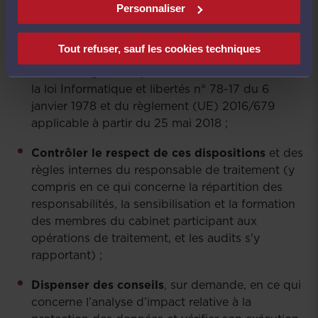
Personnaliser
Informer et conseiller
chaque cabinet d’avocat
ayant recours à ses services (ainsi que chacun
Tout refuser, sauf les cookies techniques
de ses membres qui procède aux traitements)
sur les obligations qui lui incombent en vertu de
la loi Informatique et libertés n° 78-17 du 6
janvier 1978 et du règlement (UE) 2016/679
applicable à partir du 25 mai 2018 ;
Contrôler le respect de ces dispositions
et des
règles internes du responsable de traitement (y
compris en ce qui concerne la répartition des
responsabilités, la sensibilisation et la formation
des membres du cabinet participant aux
opérations de traitement, et les audits s'y
rapportant) ;
Dispenser des conseils
, sur demande, en ce qui
concerne l’analyse d’impact relative à la