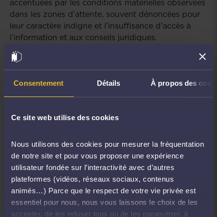
accentuées par les conditions matérielles observées
dans les zones d’attente, souvent dénoncées pour
leur caractère indigne et l’insuffisance d’accès à
l’information et aux conseils juridiques.
Ces fragilités se retrouvent dans le règlement (UE)
2024/1348 relatif aux procédures d’asile, qui
impose une harmonisation et une accélération des
Consentement
Détails
À propos des cook
procédures. Si ce texte consacre un droit à des avis
juridiques et à une assistance gratuite en cas de
Ce site web utilise des cookies
recours, il introduit une distinction contestée entre
ces deux notions et prévoit des possibilités
d’exclusion, notamment pour certaines demandes
Nous utilisons des cookies pour mesurer la fréquentation
considérées comme dilatoires. En pratique, le plan
de notre site et pour vous proposer une expérience
français de mise en œuvre n’envisage pas de
utilisateur fondée sur l’interactivité avec d’autres
modifications substantielles, s’appuyant largement
plateformes (vidéos, réseaux sociaux, contenus
sur les dispositifs existants, notamment associatifs,
animés…) Parce que le respect de votre vie privée est
au détriment du rôle des avocats.
essentiel pour nous, nous vous laissons le choix de les
accepter, de les refuser tous ou de les paramétrer, à