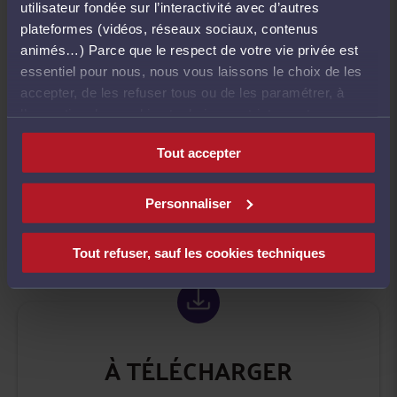
d’amendement constitutionnel, à éviter toute
utilisateur fondée sur l’interactivité avec d’autres
mesure susceptible d’affaiblir la confiance dans la
plateformes (vidéos, réseaux sociaux, contenus
justice, et à garantir le respect de l’État de droit et
animés…) Parce que le respect de votre vie privée est
de l’indépendance judiciaire, avec le soutien de la
essentiel pour nous, nous vous laissons le choix de les
communauté internationale.
accepter, de les refuser tous ou de les paramétrer, à
l’exception des cookies techniques strictement
Cette résolution s’inscrit dans la continuité des
nécessaires au fonctionnement du site.
Tout accepter
échanges entre le CNB et la BASL, notamment leur
futur Memorandum of Understanding sur la
défense des avocats et la solidarité pour l’État de
Personnaliser
droit.
Tout refuser, sauf les cookies techniques
À TÉLÉCHARGER