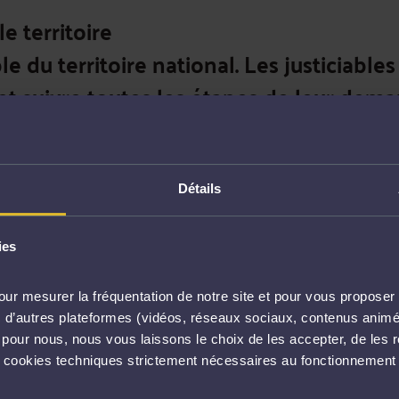
le territoire
e du territoire national. Les justiciable
t suivre toutes les étapes de leur deman
ciel :
www.aidejuridictionnelle.justice.fr
.
déposées en ligne ?
Détails
ridictions judiciaires peuvent être déposées via le SIAJ.
ies
oivent être effectuées en version papier.
euvent être déposées par les associations disposant d’
ur mesurer la fréquentation de notre site et pour vous proposer 
vec d’autres plateformes (vidéos, réseaux sociaux, contenus ani
aines juridictions administratives, avec un déploiement p
l pour nous, nous vous laissons le choix de les accepter, de les 
s cookies techniques strictement nécessaires au fonctionnement 
 le Conseil d’État et la CNDA restent exclusivement papi