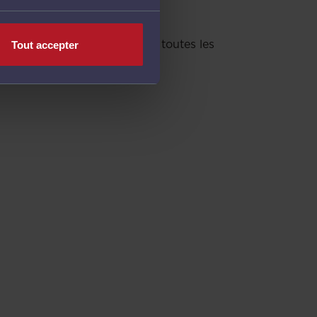
 avocats
onal des barreaux. Il fournit toutes les
Tout accepter