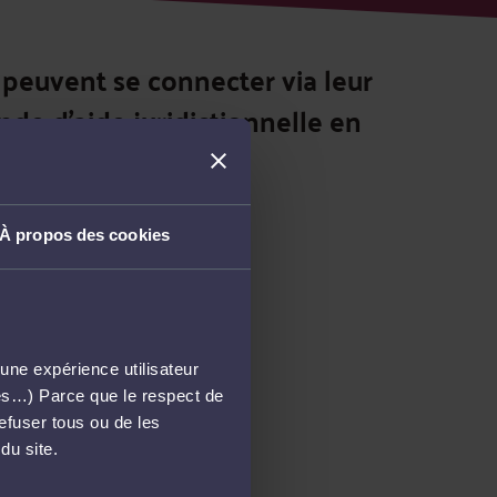
s peuvent se connecter via leur
de d’aide juridictionnelle en
À propos des cookies
un compte Aidant Connect.
une expérience utilisateur
més…) Parce que le respect de
révu à terme.
refuser tous ou de les
du site.
er.