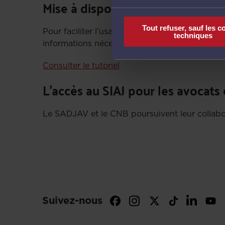
Mise à disposition d’un tutoriel 
Tout refuser, sauf les c
Pour faciliter l’usage du SIAJ, un tutoriel a é
techniques
informations nécessaires à l’avocat pour guider l
Consulter le tutoriel
L’accès au SIAJ pour les avocats
Le SADJAV et le CNB poursuivent leur collabor
Suivez-nous