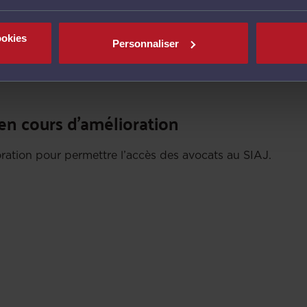
pour accompagner les justiciables et les
ookies
té développé conjointement par le SADJAV et le Conseil nati
Personnaliser
es justiciables et orienter ses clients.
 en cours d’amélioration
ation pour permettre l’accès des avocats au SIAJ.