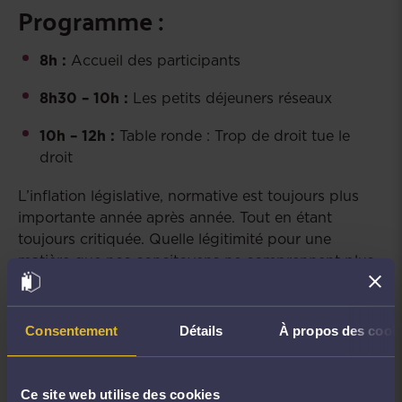
Programme :
8h :
Accueil des participants
8h30 – 10h :
Les petits déjeuners réseaux
10h – 12h :
Table ronde : Trop de droit tue le
droit
L’inflation législative, normative est toujours plus
importante année après année. Tout en étant
toujours critiquée. Quelle légitimité pour une
matière que nos concitoyens ne comprennent plus
alors que nul n’est censé ignorer la loi ?
C’est là toute l’importance du rôle de l’avocat, en
Consentement
Détails
À propos des cook
tant que traducteur, facilitateur, accompagnateur.
Malheureusement, au nom d’une politique de
Ce site web utilise des cookies