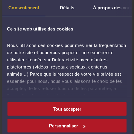
exercice professionnel »
Consentement
Détails
À propos des cook
La séance a pou objectif de clarifier son rapport à la
Ce site web utilise des cookies
profession et à son exercice professionnel, redéfinir
ses priorités, découvrir ou redécouvrir ses
ressources, ses compétences, ses savoir-faire et ses
Nous utilisons des cookies pour mesurer la fréquentation
savoir-être pour capitaliser sur ses points forts afin
de notre site et pour vous proposer une expérience
de faire émerger des possibles et redynamiser son
utilisateur fondée sur l’interactivité avec d’autres
activité professionnelle.
plateformes (vidéos, réseaux sociaux, contenus
animés…) Parce que le respect de votre vie privée est
essentiel pour nous, nous vous laissons le choix de les
Matériel :
accepter, de les refuser tous ou de les paramétrer, à
l’exception des cookies techniques strictement
Se munir d'une feuille blanche A3 ou de feuilles
nécessaires au fonctionnement du site.
blanches A4 ainsi que de feutres ou crayons de
Tout accepter
couleurs.
Intervenants
Personnaliser