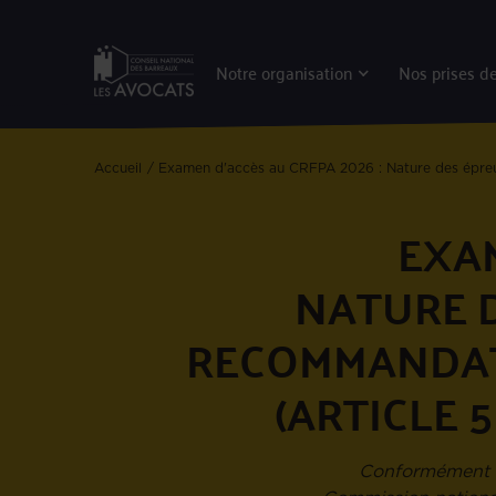
Notre organisation
Nos prises de
Accueil
Examen d'accès au CRFPA 2026 : Nature des épreuve
EXAM
NATURE D
RECOMMANDAT
(ARTICLE 
Conformément à 