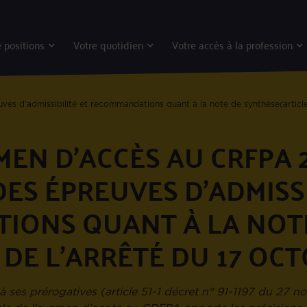
 positions
Votre quotidien
Votre accès à la profession
s d’admissibilité et recommandations quant à la note de synthèse(article 
EN D'ACCÈS AU CRFPA 2
ES ÉPREUVES D’ADMISSI
IONS QUANT À LA NOTE
5 DE L’ARRÊTÉ DU 17 OCT
ses prérogatives (article 51-1 décret n° 91-1197 du 27 no