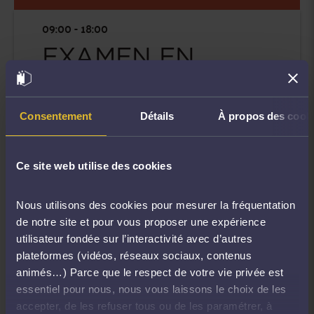
09:00 - 18:00
EXAMEN EN
DEONTOLOGIE
Consentement
Détails
À propos des cook
Date de l'événement
EFB
Ce site web utilise des cookies
1 Rue Pierre-Antoine Berryer,92130
Issy-les-Moulineaux
Nous utilisons des cookies pour mesurer la fréquentation
de notre site et pour vous proposer une expérience
utilisateur fondée sur l’interactivité avec d’autres
plateformes (vidéos, réseaux sociaux, contenus
animés…) Parce que le respect de votre vie privée est
essentiel pour nous, nous vous laissons le choix de les
accepter, de les refuser tous ou de les paramétrer, à