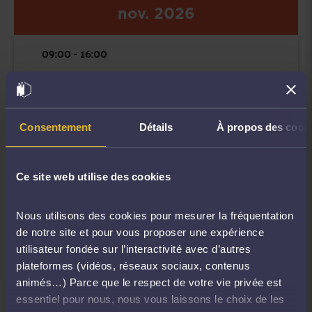
nov.
2026
09:00 - 16:00
EXAMEN EN
DEONTOLOGIE -
ERAGE -
Consentement
Détails
À propos des cook
ERAGE
Ce site web utilise des cookies
4 RUE BRÜLEE
Nous utilisons des cookies pour mesurer la fréquentation
Strasbourg,67000 Strasbourg
de notre site et pour vous proposer une expérience
utilisateur fondée sur l’interactivité avec d’autres
plateformes (vidéos, réseaux sociaux, contenus
animés…) Parce que le respect de votre vie privée est
essentiel pour nous, nous vous laissons le choix de les