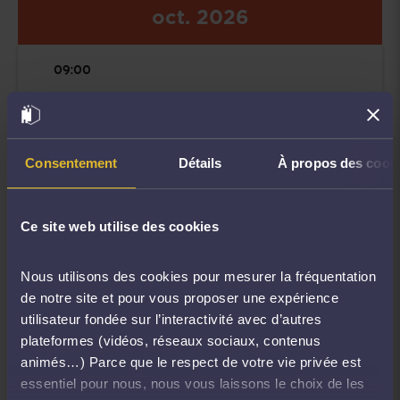
oct.
2026
09:00
EXAMEN EN
DEONTOLOGIE -
IXAD
Consentement
Détails
À propos des cook
Date de l'événement
Ce site web utilise des cookies
1 place DELIOT
Nous utilisons des cookies pour mesurer la fréquentation
Lille,59000 Lille
de notre site et pour vous proposer une expérience
utilisateur fondée sur l’interactivité avec d’autres
plateformes (vidéos, réseaux sociaux, contenus
animés…) Parce que le respect de votre vie privée est
essentiel pour nous, nous vous laissons le choix de les