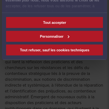
accepter, de les refuser tous ou de les paramétrer, à
l’exception des cookies techniques strictement
nécessaires au fonctionnement du site.
Tout accepter
Personnaliser
Ce colloque est l’occasion de découvrir le travail
concret du réseau pour Agir contre les
Tout refuser, sauf les cookies techniques
Discriminations (RAJD) à travers une série d’ateliers
qui lient la réflexion des praticiens et des
chercheurs sur les résistances et les défis du
contentieux stratégique liés à la preuve de la
discrimination, aux notions de discrimination
indirecte et systémique, à l’étendue de la réparation
et l’identification des préjudices, au contentieux
administratif. Émergent de nouveaux outils à la
disposition des praticiens et des acteurs
institutionnels dans ce domaine, qui illustrent à la