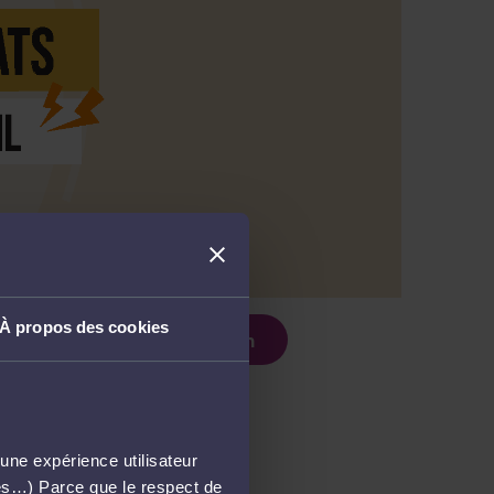
À propos des cookies
r le support de présentation
une expérience utilisateur
més…) Parce que le respect de