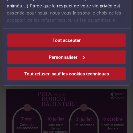
animés…) Parce que le respect de votre vie privée est
jurés seront attentifs à l’éloquence du candidat
essentiel pour nous, nous vous laissons le choix de les
mais aussi à la pertinence juridique et politique
accepter, de les refuser tous ou de les paramétrer, à
de son travail.
l’exception des cookies techniques strictement
nécessaires au fonctionnement du site.
Tout accepter
Ce contenu est bloqué.
Cliquez ici pour
accepter les cookies
.
Personnaliser
Tout refuser, sauf les cookies techniques